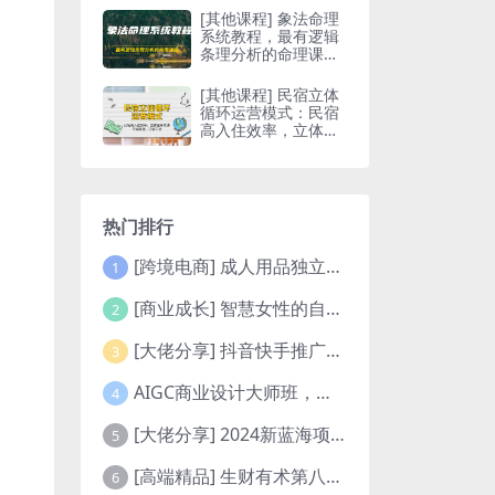
[其他课程] 象法命理
系统教程，最有逻辑
条理分析的命理课程
（56节）
[其他课程] 民宿立体
循环运营模式：民宿
高入住效率，立体循
环方法，只讲干货
（32节）
热门排行
[跨境电商] 成人用品独立站从0-1入门，运营全流程教学，七大好卖成品独立站推荐（6节课
1
[商业成长] 智慧女性的自我成长课程 人人都可用的人际关系修炼（22节课程）
2
[大佬分享] 抖音快手推广壁纸，0粉丝0基础可操作，变现快，日入300+
3
AIGC商业设计大师班，商业设计全流程（22节课）
4
[大佬分享] 2024新蓝海项目 无门槛高利润长期稳定 纯手机操作 单日收益3000+ 小白当天上手
5
[高端精品] 生财有术第八期：复制高手赚钱方法 月入N万各种方法复盘（更新到20240417）
6