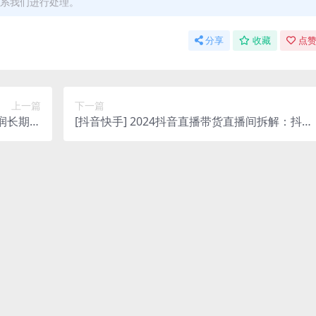
联系我们进行处理。
分享
收藏
点赞
上一篇
下一篇
利润长期稳
[抖音快手] 2024抖音直播带货直播间拆解：抖店
白当天上手
运营从入门到精通（56节课）